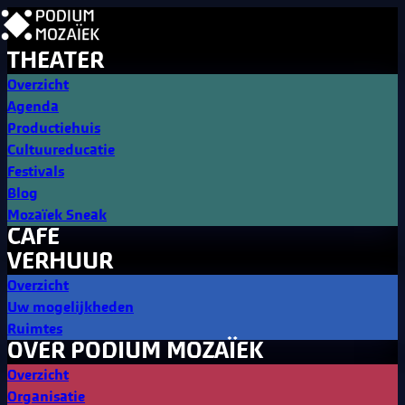
THEATER
Overzicht
Agenda
Productiehuis
Cultuureducatie
Festivals
Blog
Mozaïek Sneak
CAFE
VERHUUR
Overzicht
Uw mogelijkheden
Ruimtes
OVER PODIUM MOZAÏEK
Overzicht
Organisatie