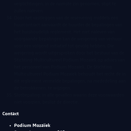
verplichtingen, in de ruimste zin genomen, stipt te
zullen naleven.
Door het vastleggen van de reservering middels een
huurcontract aanvaardt de huurder de bepalingen van
het huishoudelijk reglement. Het niet naleven van
voorgaande bepalingen kan de weigering van verhuur
voor een volgend initiatief tot gevolg hebben. Die
weigering wordt uitgesproken door het bestuur van de
Stichting Multicultureel Podium Mozaïek op advies van
het personeel van Podium Mozaïek. De Stichting
Multicultureel Podium Mozaïek behoudt het recht de in
dit reglement vermelde bepalingen, na mededeling aan
de betrokkenen, te wijzigen.
Slotbepaling: in alle gevallen waarin deze voorwaarden
niet voorzien, beslist de directie.
Contact
Podium Mozaïek