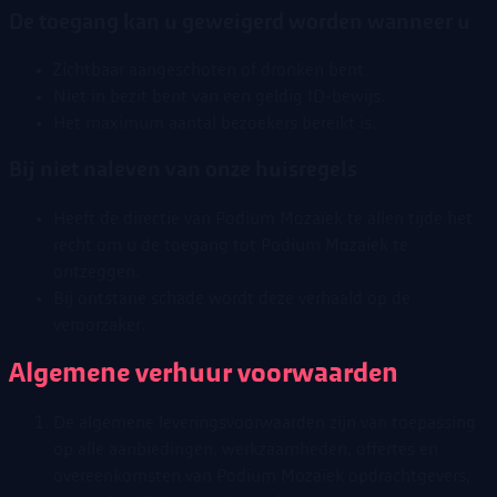
De toegang kan u geweigerd worden wanneer u
Zichtbaar aangeschoten of dronken bent.
Niet in bezit bent van een geldig ID-bewijs.
Het maximum aantal bezoekers bereikt is.
Bij niet naleven van onze huisregels
Heeft de directie van Podium Mozaïek te allen tijde het
recht om u de toegang tot Podium Mozaiek te
ontzeggen.
Bij ontstane schade wordt deze verhaald op de
veroorzaker.
Algemene verhuur voorwaarden
De algemene leveringsvoorwaarden zijn van toepassing
op alle aanbiedingen, werkzaamheden, offertes en
overeenkomsten van Podium Mozaïek opdrachtgevers,