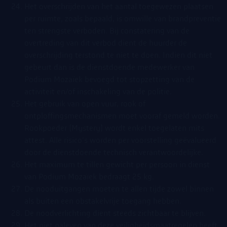
Het overschrijden van het aantal toegewezen plaatsen
per ruimte, zoals bepaald, is omwille van brandpreventie
ten strengste verboden. Bij constatering van de
overtreding van dit verbod dient de huurder de
overschrijding terstond te niet te doen. Indien dit niet
gebeurt dan is de dienstdoende medewerker van
Podium Mozaïek bevoegd tot stopzetting van de
activiteit en/of inschakeling van de politie.
Het gebruik van open vuur, rook of
ontploffingsmechanismen moet vooraf gemeld worden.
Rookpoeder [Mystery] wordt enkel toegelaten mits
attest. Alle risico’s worden per voorstelling geëvalueerd
door de dienstdoende technisch verantwoordelijke.
Het maximum te tillen gewicht per persoon in dienst
van Podium Mozaïek bedraagt 25 kg.
De nooduitgangen moeten te allen tijde zowel binnen
als buiten een obstakelvrije toegang hebben.
De noodverlichting dient steeds zichtbaar te blijven.
Het niet naleven van deze veiligheidsmaatregelen heeft