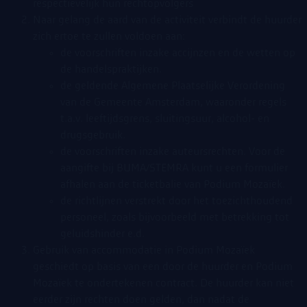
respectievelijk hun rechtopvolgers
Naar gelang de aard van de activiteit verbindt de huurder
zich ertoe te zullen voldoen aan:
de voorschriften inzake accijnzen en de wetten op
de handelspraktijken.
de geldende Algemene Plaatselijke Verordening
van de Gemeente Amsterdam, waaronder regels
t.a.v. leeftijdsgrens, sluitingsuur, alcohol- en
drugsgebruik.
de voorschriften inzake auteursrechten. Voor de
aangifte bij BUMA/STEMRA kunt u een formulier
afhalen aan de ticketbalie van Podium Mozaïek.
de richtlijnen verstrekt door het toezichthoudend
personeel, zoals bijvoorbeeld met betrekking tot
geluidshinder e.d.
Gebruik van accommodatie in Podium Mozaïek
geschiedt op basis van een door de huurder en Podium
Mozaïek te ondertekenen contract. De huurder kan niet
eerder zijn rechten doen gelden, dan nadat de