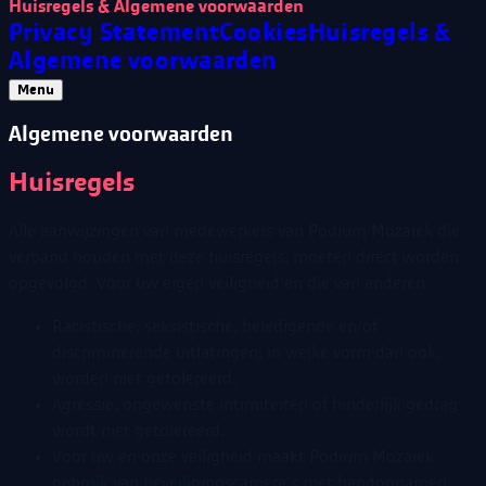
Huisregels & Algemene voorwaarden
Privacy Statement
Cookies
Huisregels &
Algemene voorwaarden
Menu
Algemene voorwaarden
Huisregels
Alle aanwijzingen van medewerkers van Podium Mozaïek die
verband houden met deze huisregels, moeten direct worden
opgevolgd. Voor uw eigen veiligheid en die van anderen.
Racistische, seksistische, beledigende en/of
discriminerende uitlatingen, in welke vorm dan ook,
worden niet getolereerd.
Agressie, ongewenste intimiteiten of hinderlijk gedrag
wordt niet getolereerd.
Voor uw en onze veiligheid maakt Podium Mozaiek
gebruik van beveiligingscamera’s met bandopnamen.