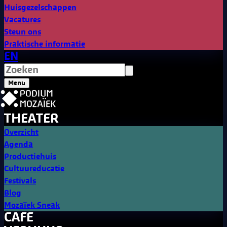
Huisgezelschappen
Vacatures
Steun ons
Praktische informatie
EN
Menu
THEATER
Overzicht
Agenda
Productiehuis
Cultuureducatie
Festivals
Blog
Mozaïek Sneak
CAFE