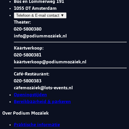
Bos en Lommerweg 191
1055 DT Amsterdam
Telefoon & E-mail contact
▼
Theater:
020-5800380
info@podiummozaiek.nl
Kaartverkoop:
020-5800381
kaartverkoop@podiummozaiek.nl
Café-Restaurant:
020-5800383
cafemozaiek@lots-events.nl
Openingstijden
Bereikbaarheid & parkeren
Over Podium Mozaïek
Praktische informatie