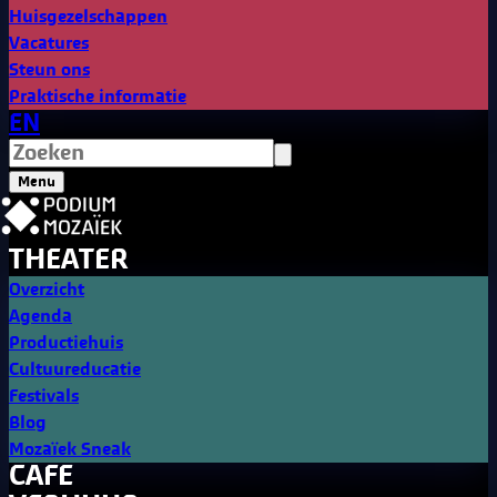
Huisgezelschappen
Vacatures
Steun ons
Praktische informatie
EN
Menu
THEATER
Overzicht
Agenda
Productiehuis
Cultuureducatie
Festivals
Blog
Mozaïek Sneak
CAFE