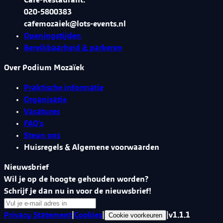
Café-Restaurant:
020-5800383
cafemozaiek@lots-events.nl
Openingstijden
Bereikbaarheid & parkeren
Over Podium Mozaïek
Praktische informatie
Organisatie
Vacatures
FAQ's
Steun ons
Huisregels & Algemene voorwaarden
Nieuwsbrief
Wil je op de hoogte gehouden worden?
Schrijf je dan nu in voor de nieuwsbrief!
Privacy Statement
|
Cookies
|
|
v
1.1.1
Cookie voorkeuren