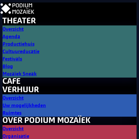
THEATER
Overzicht
Agenda
Productiehuis
Cultuureducatie
Festivals
Blog
Mozaïek Sneak
CAFE
VERHUUR
Overzicht
Uw mogelijkheden
Ruimtes
OVER PODIUM MOZAÏEK
Overzicht
Organisatie