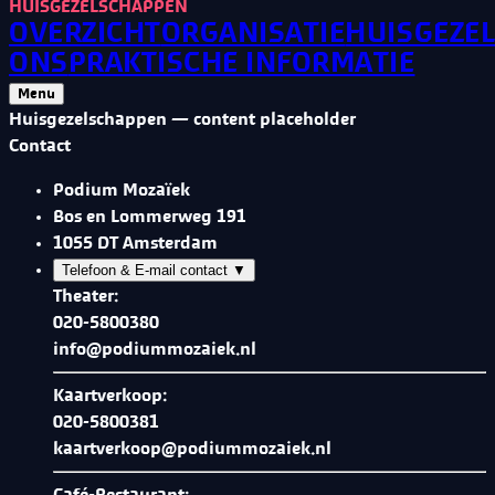
HUISGEZELSCHAPPEN
OVERZICHT
ORGANISATIE
HUISGEZE
ONS
PRAKTISCHE INFORMATIE
Menu
Huisgezelschappen — content placeholder
Contact
Podium Mozaïek
Bos en Lommerweg 191
1055 DT Amsterdam
Telefoon & E-mail contact
▼
Theater:
020-5800380
info@podiummozaiek.nl
Kaartverkoop:
020-5800381
kaartverkoop@podiummozaiek.nl